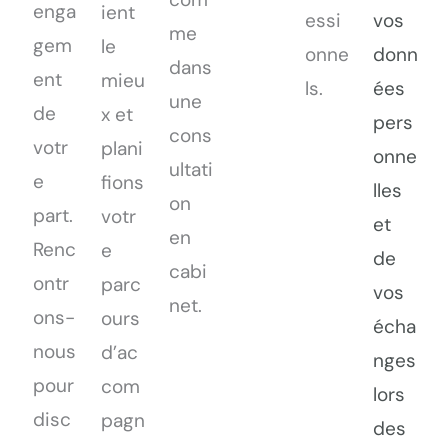
enga
ient
essi
vos
me
gem
le
onne
donn
dans
ent
mieu
ls.
ées
une
de
x et
pers
cons
votr
plani
onne
ultati
e
fions
lles
on
part.
votr
et
en
Renc
e
de
cabi
ontr
parc
vos
net.
ons-
ours
écha
nous
d’ac
nges
pour
com
lors
disc
pagn
des