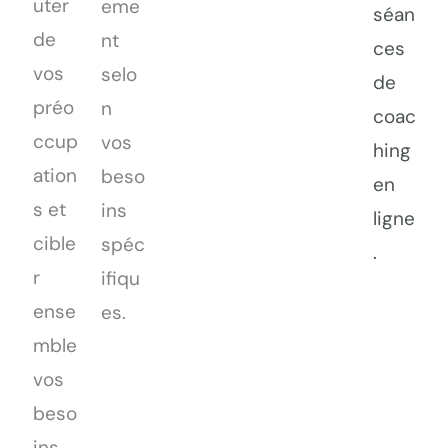
uter
eme
séan
de
nt
ces
vos
selo
de
préo
n
coac
ccup
vos
hing
ation
beso
en
s et
ins
ligne
cible
spéc
.
r
ifiqu
ense
es.
mble
vos
beso
ins.