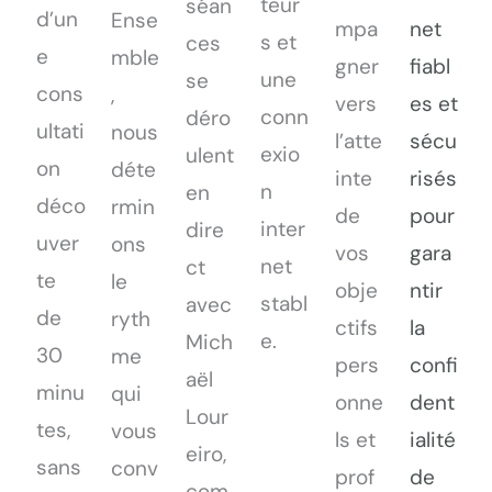
teur
séan
d’un
Ense
mpa
net
s et
ces
e
mble
gner
fiabl
une
se
cons
,
vers
es et
conn
déro
ultati
nous
l’atte
sécu
exio
ulent
on
déte
inte
risés
n
en
déco
rmin
de
pour
inter
dire
uver
ons
vos
gara
net
ct
te
le
obje
ntir
stabl
avec
de
ryth
ctifs
la
e.
Mich
30
me
pers
confi
aël
minu
qui
onne
dent
Lour
tes,
vous
ls et
ialité
eiro,
sans
conv
prof
de
com