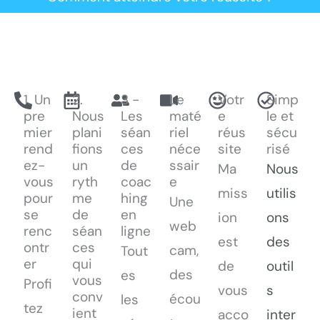
1. Un
2.
3 -
Le
Votr
Simp
pre
Nous
Les
maté
e
le et
mier
plani
séan
riel
réus
sécu
rend
fions
ces
néce
site
risé
ez-
un
de
ssair
Ma
Nous
vous
ryth
coac
e
miss
utilis
pour
me
hing
Une
se
de
en
ion
ons
web
renc
séan
ligne
est
des
ontr
ces
cam,
Tout
er
qui
de
outil
des
es
vous
Profi
vous
s
conv
écou
les
tez
ient
acco
inter