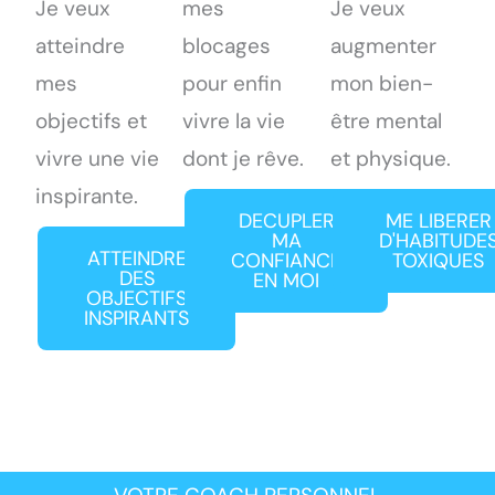
Je veux
mes
Je veux
atteindre
blocages
augmenter
mes
pour enfin
mon bien-
objectifs et
vivre la vie
être mental
vivre une vie
dont je rêve.
et physique.
inspirante.
DECUPLER
ME LIBERER
MA
D'HABITUDE
ATTEINDRE
CONFIANCE
TOXIQUES
DES
EN MOI
OBJECTIFS
INSPIRANTS